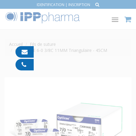
IDENTIFICATION
|
INSCRIPTION
Toggle
navigat
Accueil
Fils de suture
OPTILENE 6-0 3/8C 11MM Triangulaire - 45CM
contact@ipp-
pharma.com
04
91
05
05
55