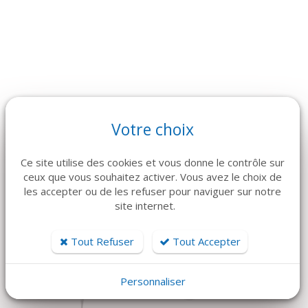
Votre choix
ARTICLES CONNEXES
Dans la même famille de produits, découvrez également ces
Ce site utilise des cookies et vous donne le contrôle sur
produits plébiscités par nos clients
ceux que vous souhaitez activer. Vous avez le choix de
les accepter ou de les refuser pour naviguer sur notre
site internet.
Tout Refuser
Tout Accepter
Personnaliser