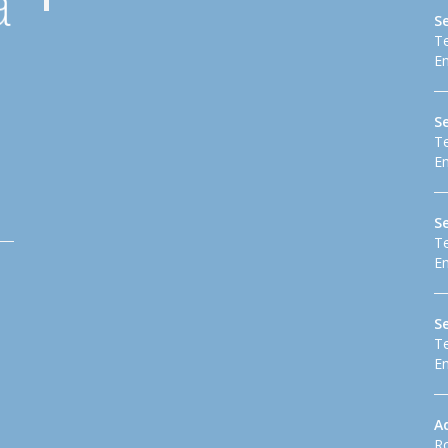
S
Te
Em
S
Te
Em
Se
Te
Em
S
Te
Em
A
Ro