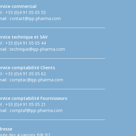
ervice commercial
l : +33 (0)4 91 05 05 55
ail :
contact@ipp-pharma.com
ervice technique et SAV
l : +33 (0)4 91 05 05 44
ail :
technique@ipp-pharma.com
rvice comptabilité Clients
l : +33 (0)4 91 05 05 62
ail :
comptac@ipp-pharma.com
ervice comptabilité Fournisseurs
l : +33 (0)4 91 05 05 21
ail :
comptaf@ipp-pharma.com
dresse
ute des 4 saisons Bât B2