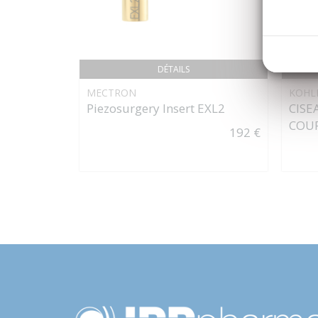
DÉTAILS
MECTRON
KOHL
Piezosurgery Insert EXL2
CISE
COUR
192 €