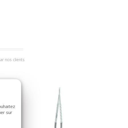
r nos clients
ouhaitez
uer sur