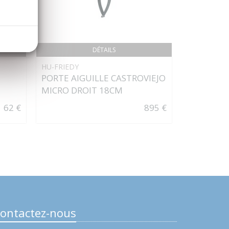
DÉTAILS
HU-FRIEDY
B-BRAUN
PORTE AIGUILLE CASTROVIEJO
MONOSYN 
MICRO DROIT 18CM
Triangula
62 €
895 €
ontactez-nous