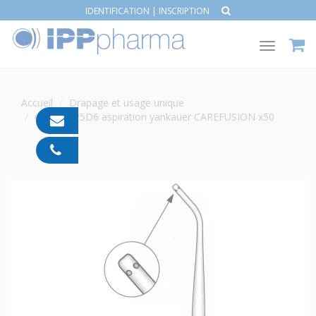
IDENTIFICATION
|
INSCRIPTION
Toggle
navigat
Accueil
Drapage et usage unique
Canule L25D6 aspiration yankauer CAREFUSION x50
contact@ipp-
pharma.com
04
91
05
05
55