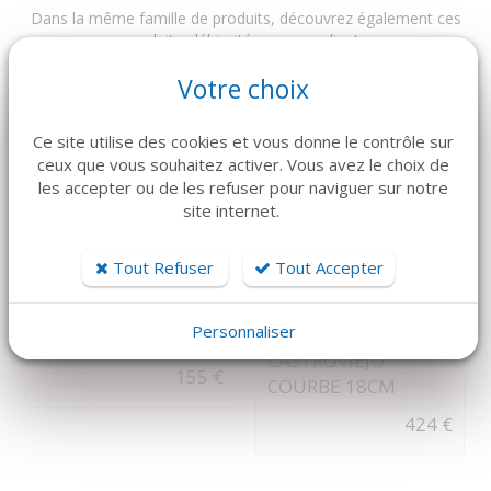
Dans la même famille de produits, découvrez également ces
produits plébiscités par nos clients
Votre choix
Ce site utilise des cookies et vous donne le contrôle sur
ceux que vous souhaitez activer. Vous avez le choix de
les accepter ou de les refuser pour naviguer sur notre
site internet.
Tout Refuser
Tout Accepter
DÉTAILS
DÉTAILS
USTOMED
PINCE GOUGE
Personnaliser
CISEAUX
FRIEDMAN
CASTROVIEJO
155 €
COURBE 18CM
424 €