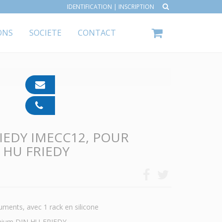
IDENTIFICATION
|
INSCRIPTION
ONS
SOCIETE
CONTACT
contact@ipp-
pharma.com
04
91
05
IEDY IMECC12, POUR
05
55
 HU FRIEDY
uments, avec 1 rack en silicone
minium DIN HU-FRIEDY