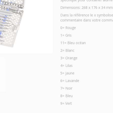
Dimensions: 268 x 176 x 34 mm
Dans la référence le x symboli
commentaire dans votre comm
0= Rouge
1= Gris
11= Bleu océan
2= Blanc
3= Orange
4= Lilas
5= Jaune
6= Lavande
7= Noir
8= Bleu
9= Vert