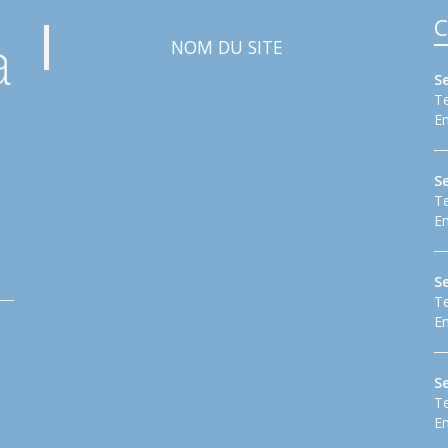
C
NOM DU SITE
S
Te
Em
S
Te
Em
Se
Te
Em
S
Te
Em