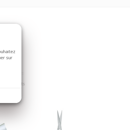
ouhaitez
uer sur
r nos clients