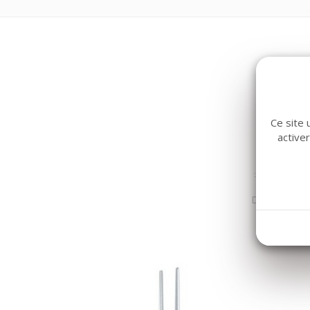
Ce site 
active
Dans la même