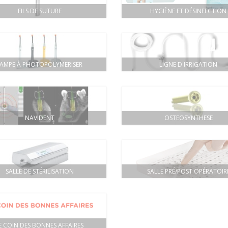
FILS DE SUTURE
HYGIÈNE ET DÉSINFECTION
LAMPE À PHOTOPOLYMERISER
LIGNE D'IRRIGATION
NAVIDENT
OSTEOSYNTHESE
SALLE DE STÉRILISATION
SALLE PRÉ/POST OPÉRATOIR
E COIN DES BONNES AFFAIRES