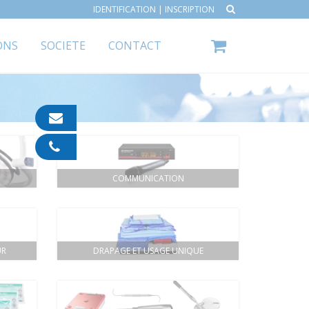
IDENTIFICATION
|
INSCRIPTION
ONS
SOCIETE
CONTACT
contact@ipp-
pharma.com
04
91
05
COMMUNICATION
05
55
UR
DRAPAGE ET USAGE UNIQUE