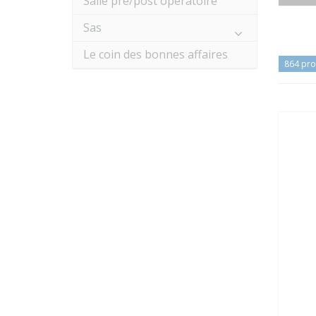
Salle pré/post opératoire
Sas
Le coin des bonnes affaires
864 pro