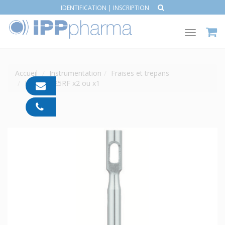
IDENTIFICATION
|
INSCRIPTION
Toggle
navigat
Accueil
Instrumentation
Fraises et trepans
FRAISE 225RF x2 ou x1
contact@ipp-
pharma.com
04
91
05
05
55