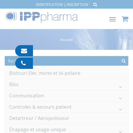
IDENTIFICATION
|
INSCRIPTION
Toggle
navigat
Accueil
contact@ipp-
pharma.com
04
91
Bistouri Elec. mono et bi-polaire
05
05
Bloc
55
Communication
Controles & secours patient
Detartreur / Aéropolisseur
Drapage et usage unique