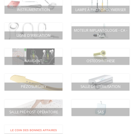
INSTRUMENTATION
LAMPE À PHOTOPOLYMERISER
MOTEUR IMPLANTOLOGIE - CA -
LIGNE D'IRRIGATION
PAM
NAVIDENT
OSTEOSYNTHESE
PIÉZOSURGERY
SALLE DE STÉRILISATION
SALLE PRÉ/POST OPÉRATOIRE
SAS