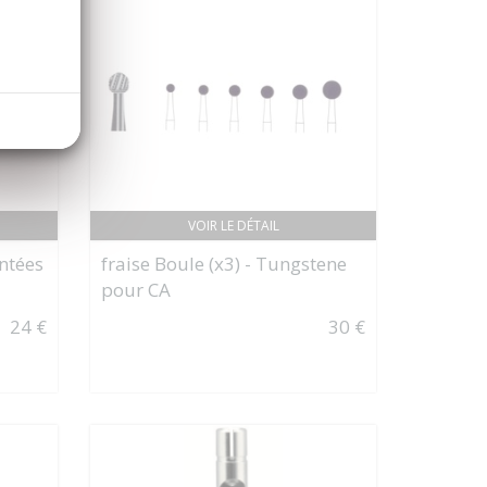
VOIR LE DÉTAIL
antées
fraise Boule (x3) - Tungstene
pour CA
24 €
30 €