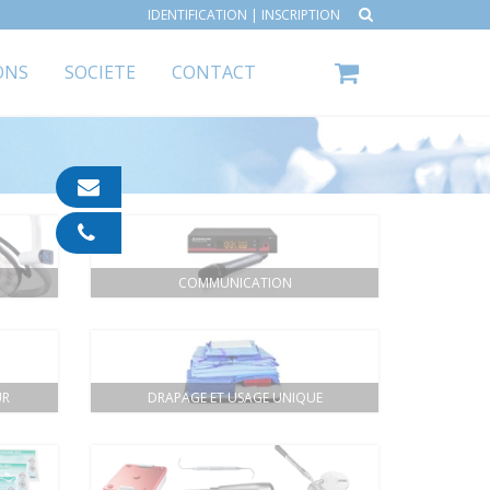
IDENTIFICATION
|
INSCRIPTION
ONS
SOCIETE
CONTACT
contact@ipp-
pharma.com
04
91
05
COMMUNICATION
05
55
UR
DRAPAGE ET USAGE UNIQUE