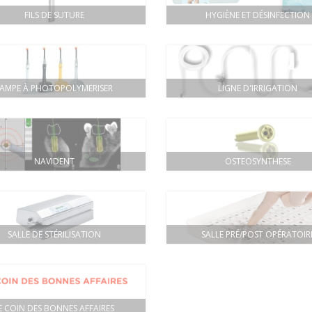
FILS DE SUTURE
HYGIÈNE ET DÉSINFECTION
LAMPE À PHOTOPOLYMERISER
LIGNE D'IRRIGATION
NAVIDENT
OSTEOSYNTHESE
SALLE DE STÉRILISATION
SALLE PRÉ/POST OPÉRATOIR
E COIN DES BONNES AFFAIRES