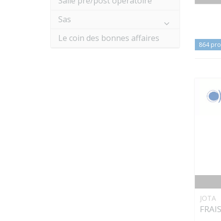
Salle pré/post opératoire
Sas
Le coin des bonnes affaires
864 pro
JOTA
FRAIS