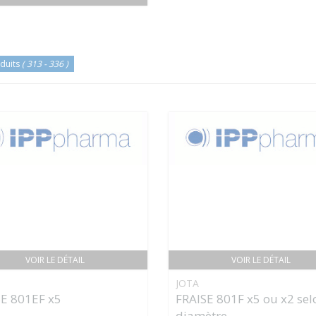
duits
( 313 - 336 )
VOIR LE DÉTAIL
VOIR LE DÉTAIL
JOTA
E 801EF x5
FRAISE 801F x5 ou x2 sel
diamètre