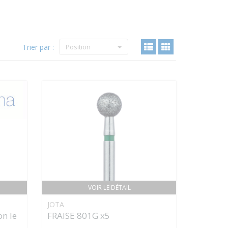
Trier par :
Position
VOIR LE DÉTAIL
JOTA
on le
FRAISE 801G x5