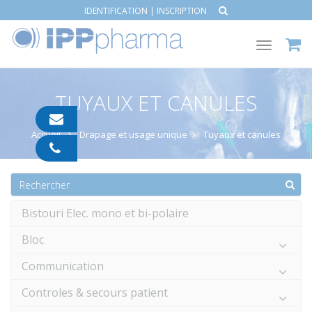
IDENTIFICATION
|
INSCRIPTION
Toggle
navigat
TUYAUX ET CANULES
contact@ipp-
pharma.com
Accueil
Drapage et usage unique
Tuyaux et canules
04
91
05
05
55
Bistouri Elec. mono et bi-polaire
Bloc
Communication
Controles & secours patient