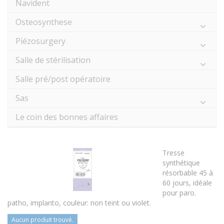
Navident
Osteosynthese
Piézosurgery
Salle de stérilisation
Salle pré/post opératoire
Sas
Le coin des bonnes affaires
Tresse
synthétique
résorbable 45 à
60 jours, idéale
pour paro.
patho, implanto, couleur: non teint ou violet.
Aucun produit trouvé.