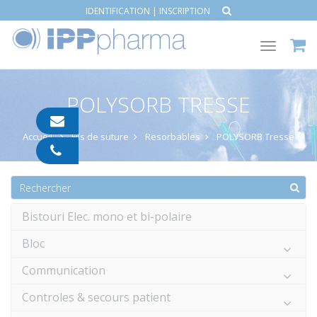
IDENTIFICATION
|
INSCRIPTION
Toggle
navigat
POLYSORB TRESSE
contact@ipp-
pharma.com
Accueil
Fils de suture
Resorbables
POLYSORB Tresse
04
91
05
05
55
Bistouri Elec. mono et bi-polaire
Bloc
Communication
Controles & secours patient