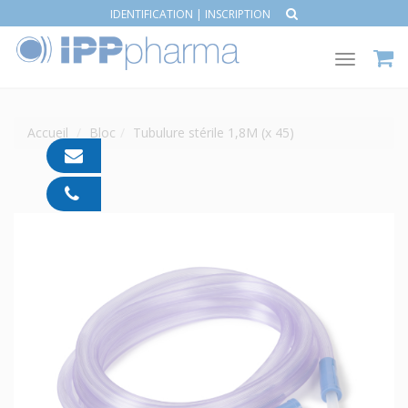
IDENTIFICATION
|
INSCRIPTION
Toggle
navigat
Accueil
Bloc
Tubulure stérile 1,8M (x 45)
contact@ipp-
pharma.com
04
91
05
05
55