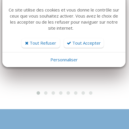
Ce site utilise des cookies et vous donne le contrôle sur
ceux que vous souhaitez activer. Vous avez le choix de
les accepter ou de les refuser pour naviguer sur notre
DÉTAILS
DÉTAILS
site internet.
MEDTRONIC
Piezosurgery insert
SOFSILK 4-0 3/8C 19
OT11 Nouveau
Tout Refuser
Tout Accepter
mm Triangulaire
228 €
Noir
Personnaliser
120 €