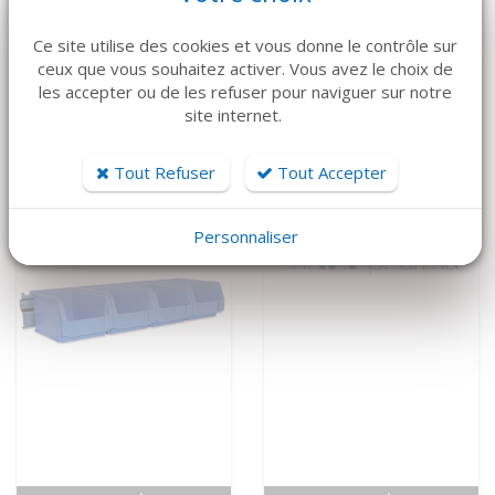
VOIR LE DÉTAIL
VOIR LE DÉTAIL
Ce site utilise des cookies et vous donne le contrôle sur
ATMOS
MEDAP
ceux que vous souhaitez activer. Vous avez le choix de
Aspiration mobile
Aspiration mobile
les accepter ou de les refuser pour naviguer sur notre
C451 ATMOS
Twista 1070
site internet.
4 500 €
5 650 €
Tout Refuser
Tout Accepter
Personnaliser