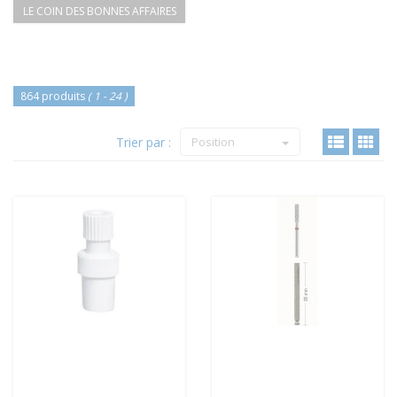
LE COIN DES BONNES AFFAIRES
864 produits
( 1 - 24 )
Trier par :
Position