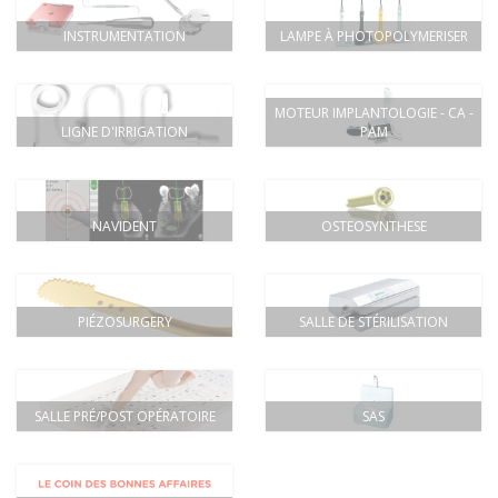
INSTRUMENTATION
LAMPE À PHOTOPOLYMERISER
MOTEUR IMPLANTOLOGIE - CA -
LIGNE D'IRRIGATION
PAM
NAVIDENT
OSTEOSYNTHESE
PIÉZOSURGERY
SALLE DE STÉRILISATION
SALLE PRÉ/POST OPÉRATOIRE
SAS