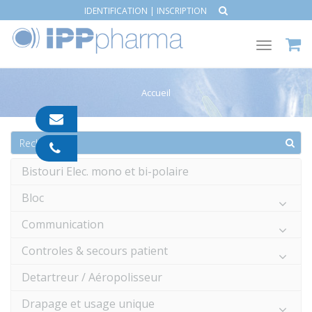
IDENTIFICATION
|
INSCRIPTION
Toggle
navigat
Accueil
contact@ipp-
pharma.com
04
91
Bistouri Elec. mono et bi-polaire
05
05
Bloc
55
Communication
Controles & secours patient
Detartreur / Aéropolisseur
Drapage et usage unique