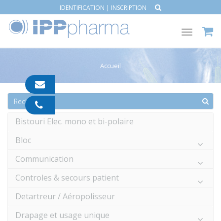
IDENTIFICATION
|
INSCRIPTION
Toggle
navigat
Accueil
contact@ipp-
pharma.com
04
91
Bistouri Elec. mono et bi-polaire
05
05
Bloc
55
Communication
Controles & secours patient
Detartreur / Aéropolisseur
Drapage et usage unique