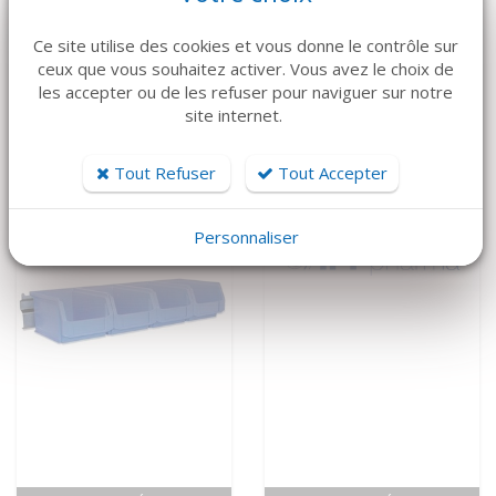
VOIR LE DÉTAIL
VOIR LE DÉTAIL
Ce site utilise des cookies et vous donne le contrôle sur
ATMOS
MEDAP
ceux que vous souhaitez activer. Vous avez le choix de
Aspiration mobile
Aspiration mobile
les accepter ou de les refuser pour naviguer sur notre
C451 ATMOS
Twista 1070
site internet.
4 500 €
5 650 €
Tout Refuser
Tout Accepter
Personnaliser