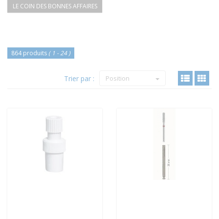
LE COIN DES BONNES AFFAIRES
864 produits
( 1 - 24 )
Trier par :
Position