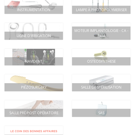
INSTRUMENTATION
LAMPE À PHOTOPOLYMERISER
MOTEUR IMPLANTOLOGIE - CA -
LIGNE D'IRRIGATION
PAM
NAVIDENT
OSTEOSYNTHESE
PIÉZOSURGERY
SALLE DE STÉRILISATION
SALLE PRÉ/POST OPÉRATOIRE
SAS