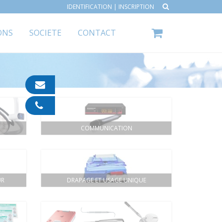
IDENTIFICATION
|
INSCRIPTION
ONS
SOCIETE
CONTACT
contact@ipp-
pharma.com
04
91
05
COMMUNICATION
05
55
UR
DRAPAGE ET USAGE UNIQUE