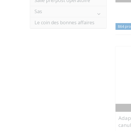
Salle pré/post opératoire
Sas
Le coin des bonnes affaires
864 pro
Adap
canul