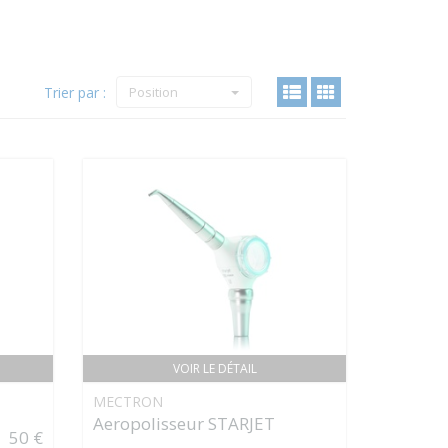
Trier par :
Position
VOIR LE DÉTAIL
MECTRON
Aeropolisseur STARJET
50 €