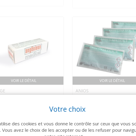
VOIR LE DÉTAIL
VOIR LE DÉTAIL
GE
ANIOS
ule pour AXCEL (x5)
ANIOS CLEAN EXCEL D
Décontamination Dosette
Votre choix
378 €
25 ml x 50
utilise des cookies et vous donne le contrôle sur ceux que vous s
r. Vous avez le choix de les accepter ou de les refuser pour navig