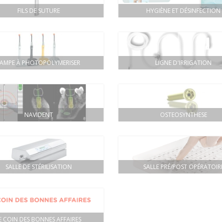
FILS DE SUTURE
HYGIÈNE ET DÉSINFECTION
LAMPE À PHOTOPOLYMERISER
LIGNE D'IRRIGATION
NAVIDENT
OSTEOSYNTHESE
SALLE DE STÉRILISATION
SALLE PRÉ/POST OPÉRATOIR
E COIN DES BONNES AFFAIRES