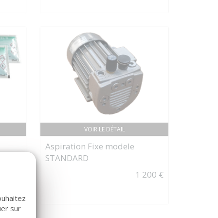
VOIR LE DÉTAIL
Aspiration Fixe modele
STANDARD
s de
1 200 €
55 €
ouhaitez
uer sur