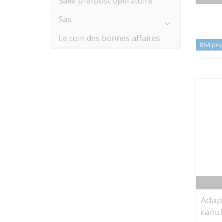
Salle pré/post opératoire
Sas
Le coin des bonnes affaires
864 pro
Adap
canul