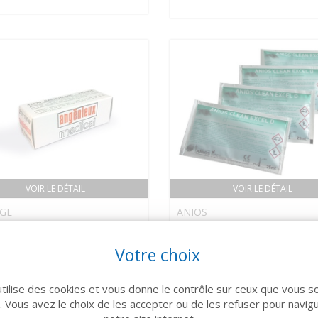
VOIR LE DÉTAIL
VOIR LE DÉTAIL
GE
ANIOS
ule pour AXCEL (x5)
ANIOS CLEAN EXCEL D
Décontamination Dosette
Votre choix
378 €
25 ml x 50
utilise des cookies et vous donne le contrôle sur ceux que vous s
r. Vous avez le choix de les accepter ou de les refuser pour navig