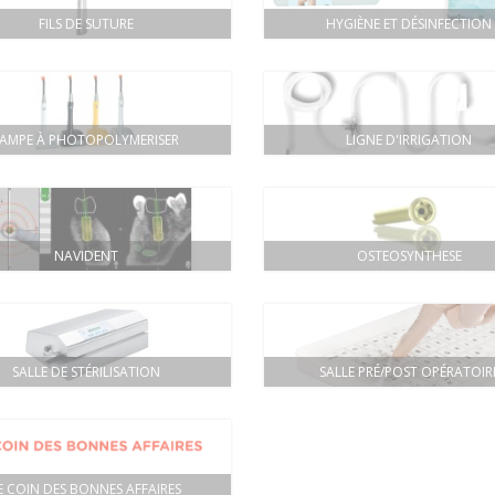
FILS DE SUTURE
HYGIÈNE ET DÉSINFECTION
LAMPE À PHOTOPOLYMERISER
LIGNE D'IRRIGATION
NAVIDENT
OSTEOSYNTHESE
SALLE DE STÉRILISATION
SALLE PRÉ/POST OPÉRATOIR
E COIN DES BONNES AFFAIRES