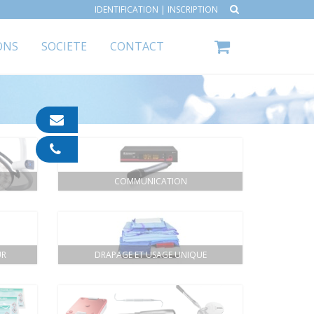
IDENTIFICATION
|
INSCRIPTION
ONS
SOCIETE
CONTACT
contact@ipp-
pharma.com
04
91
05
COMMUNICATION
05
55
UR
DRAPAGE ET USAGE UNIQUE