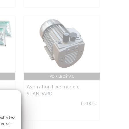
VOIR LE DÉTAIL
Aspiration Fixe modele
STANDARD
s de
1 200 €
55 €
ouhaitez
uer sur