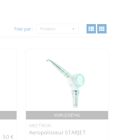
Trier par :
Position
VOIR LE DÉTAIL
MECTRON
Aeropolisseur STARJET
50 €