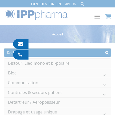
IDENTIFICATION
|
INSCRIPTION
Toggle
navigat
Accueil
contact@ipp-
pharma.com
04
91
Bistouri Elec. mono et bi-polaire
05
05
Bloc
55
Communication
Controles & secours patient
Detartreur / Aéropolisseur
Drapage et usage unique