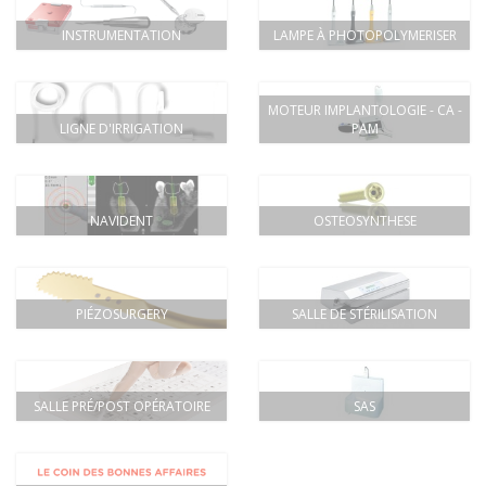
INSTRUMENTATION
LAMPE À PHOTOPOLYMERISER
MOTEUR IMPLANTOLOGIE - CA -
LIGNE D'IRRIGATION
PAM
NAVIDENT
OSTEOSYNTHESE
PIÉZOSURGERY
SALLE DE STÉRILISATION
SALLE PRÉ/POST OPÉRATOIRE
SAS