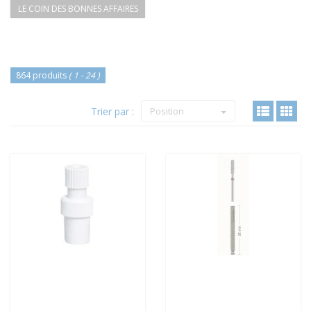
LE COIN DES BONNES AFFAIRES
864 produits
( 1 - 24 )
Trier par :
Position