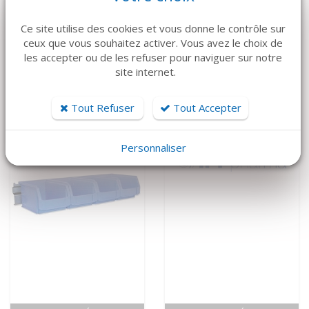
VOIR LE DÉTAIL
VOIR LE DÉTAIL
Ce site utilise des cookies et vous donne le contrôle sur
ATMOS
MEDAP
ceux que vous souhaitez activer. Vous avez le choix de
Aspiration mobile
Aspiration mobile
les accepter ou de les refuser pour naviguer sur notre
C451 ATMOS
Twista 1070
site internet.
4 500 €
5 650 €
Tout Refuser
Tout Accepter
Personnaliser