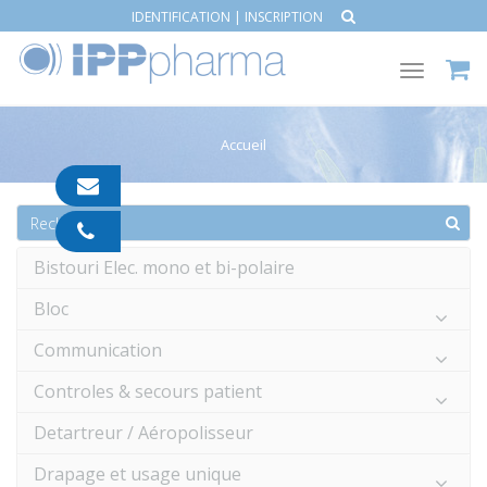
IDENTIFICATION
|
INSCRIPTION
Toggle
navigat
Accueil
contact@ipp-
pharma.com
04
91
Bistouri Elec. mono et bi-polaire
05
05
Bloc
55
Communication
Controles & secours patient
Detartreur / Aéropolisseur
Drapage et usage unique