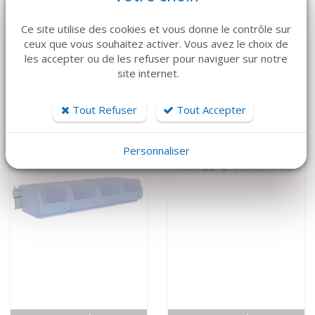
VOIR LE DÉTAIL
VOIR LE DÉTAIL
Ce site utilise des cookies et vous donne le contrôle sur
ATMOS
MEDAP
ceux que vous souhaitez activer. Vous avez le choix de
Aspiration mobile
Aspiration mobile
les accepter ou de les refuser pour naviguer sur notre
C451 ATMOS
Twista 1070
site internet.
4 500 €
5 650 €
Tout Refuser
Tout Accepter
Personnaliser