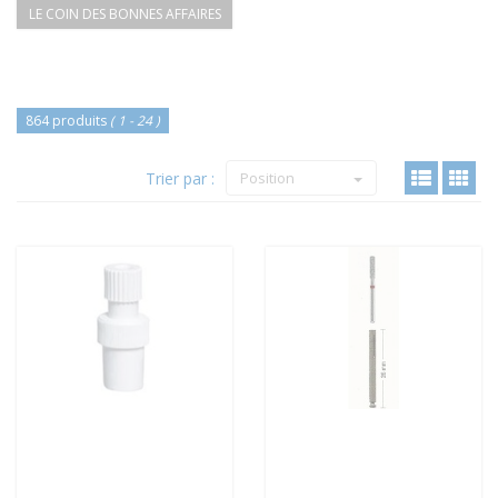
LE COIN DES BONNES AFFAIRES
864 produits
( 1 - 24 )
Trier par :
Position