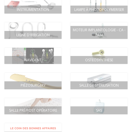
INSTRUMENTATION
LAMPE À PHOTOPOLYMERISER
MOTEUR IMPLANTOLOGIE - CA -
LIGNE D'IRRIGATION
PAM
NAVIDENT
OSTEOSYNTHESE
PIÉZOSURGERY
SALLE DE STÉRILISATION
SALLE PRÉ/POST OPÉRATOIRE
SAS