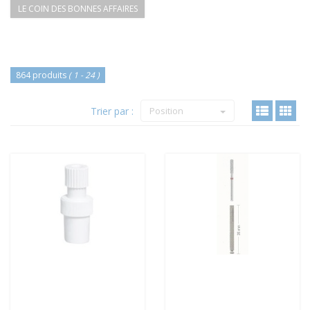
LE COIN DES BONNES AFFAIRES
864 produits
( 1 - 24 )
Trier par :
Position