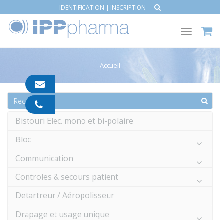
IDENTIFICATION
|
INSCRIPTION
Toggle
navigat
Accueil
contact@ipp-
pharma.com
04
91
Bistouri Elec. mono et bi-polaire
05
05
Bloc
55
Communication
Controles & secours patient
Detartreur / Aéropolisseur
Drapage et usage unique