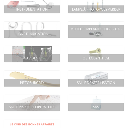
INSTRUMENTATION
LAMPE À PHOTOPOLYMERISER
MOTEUR IMPLANTOLOGIE - CA -
LIGNE D'IRRIGATION
PAM
NAVIDENT
OSTEOSYNTHESE
PIÉZOSURGERY
SALLE DE STÉRILISATION
SALLE PRÉ/POST OPÉRATOIRE
SAS