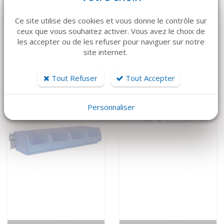
VOIR LE DÉTAIL
VOIR LE DÉTAIL
Ce site utilise des cookies et vous donne le contrôle sur
ATMOS
MEDAP
ceux que vous souhaitez activer. Vous avez le choix de
Aspiration mobile
Aspiration mobile
les accepter ou de les refuser pour naviguer sur notre
C451 ATMOS
Twista 1070
site internet.
4 500 €
5 650 €
Tout Refuser
Tout Accepter
Personnaliser