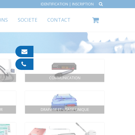
IDENTIFICATION
|
INSCRIPTION
ONS
SOCIETE
CONTACT
contact@ipp-
pharma.com
04
91
05
COMMUNICATION
05
55
UR
DRAPAGE ET USAGE UNIQUE