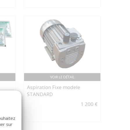
VOIR LE DÉTAIL
Aspiration Fixe modele
STANDARD
s de
1 200 €
55 €
ouhaitez
uer sur