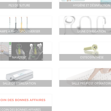
FILS DE SUTURE
HYGIÈNE ET DÉSINFECTION
LAMPE À PHOTOPOLYMERISER
LIGNE D'IRRIGATION
NAVIDENT
OSTEOSYNTHESE
SALLE DE STÉRILISATION
SALLE PRÉ/POST OPÉRATOIR
E COIN DES BONNES AFFAIRES