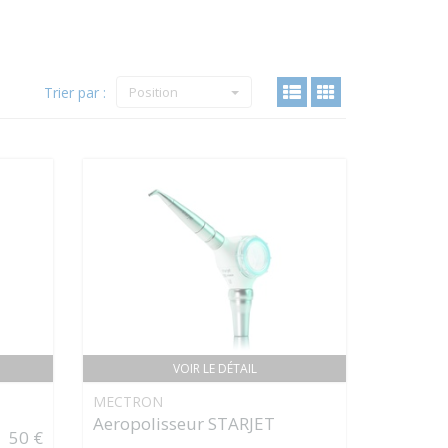
Trier par :
Position
VOIR LE DÉTAIL
MECTRON
Aeropolisseur STARJET
50 €