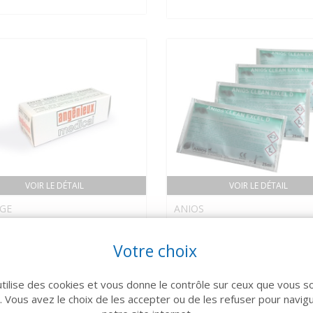
VOIR LE DÉTAIL
VOIR LE DÉTAIL
GE
ANIOS
ule pour AXCEL (x5)
ANIOS CLEAN EXCEL D
Décontamination Dosette
Votre choix
378 €
25 ml x 50
utilise des cookies et vous donne le contrôle sur ceux que vous s
r. Vous avez le choix de les accepter ou de les refuser pour navig