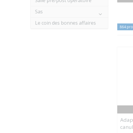
Salle pré/post opératoire
Sas
Le coin des bonnes affaires
864 pro
Adap
canul