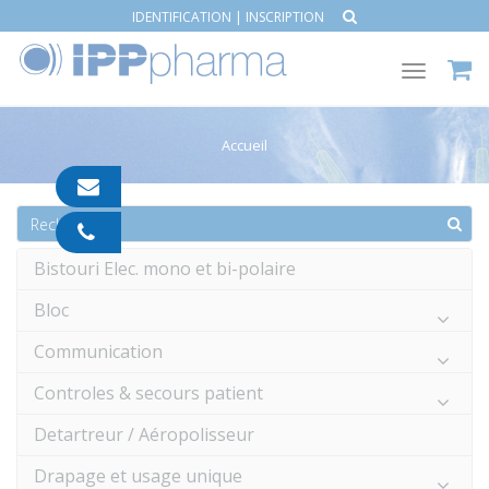
IDENTIFICATION
|
INSCRIPTION
Toggle
navigat
Accueil
contact@ipp-
pharma.com
04
91
Bistouri Elec. mono et bi-polaire
05
05
Bloc
55
Communication
Controles & secours patient
Detartreur / Aéropolisseur
Drapage et usage unique