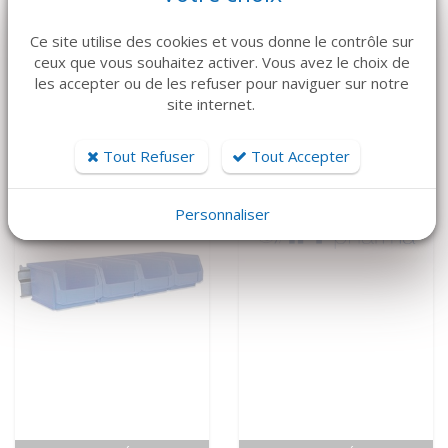
VOIR LE DÉTAIL
VOIR LE DÉTAIL
Ce site utilise des cookies et vous donne le contrôle sur
ATMOS
MEDAP
ceux que vous souhaitez activer. Vous avez le choix de
Aspiration mobile
Aspiration mobile
les accepter ou de les refuser pour naviguer sur notre
C451 ATMOS
Twista 1070
site internet.
4 500 €
5 650 €
Tout Refuser
Tout Accepter
Personnaliser