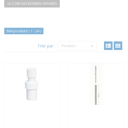
LE COIN DES BONNES AFFAIRES
864 produits
( 1 - 24 )
Trier par :
Position