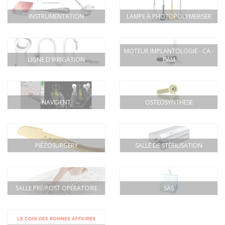
INSTRUMENTATION
LAMPE À PHOTOPOLYMERISER
MOTEUR IMPLANTOLOGIE - CA -
LIGNE D'IRRIGATION
PAM
NAVIDENT
OSTEOSYNTHESE
PIÉZOSURGERY
SALLE DE STÉRILISATION
SALLE PRÉ/POST OPÉRATOIRE
SAS