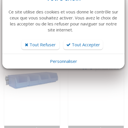
VOIR LE DÉTAIL
VOIR LE DÉTAIL
Ce site utilise des cookies et vous donne le contrôle sur
ATMOS
MEDAP
ceux que vous souhaitez activer. Vous avez le choix de
Aspiration mobile
Aspiration mobile
les accepter ou de les refuser pour naviguer sur notre
C451 ATMOS
Twista 1070
site internet.
4 500 €
5 650 €
Tout Refuser
Tout Accepter
Personnaliser