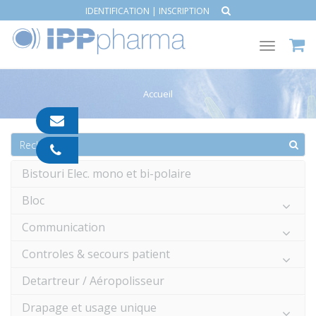
IDENTIFICATION
|
INSCRIPTION
Toggle
navigat
Accueil
contact@ipp-
pharma.com
04
91
Bistouri Elec. mono et bi-polaire
05
05
Bloc
55
Communication
Controles & secours patient
Detartreur / Aéropolisseur
Drapage et usage unique