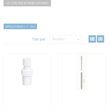
LE COIN DES BONNES AFFAIRES
864 produits
( 1 - 24 )
Trier par :
Position