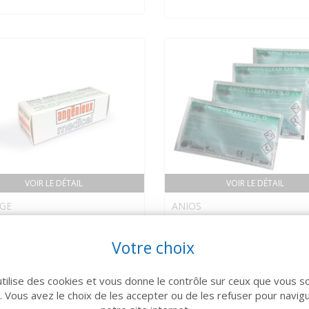
VOIR LE DÉTAIL
VOIR LE DÉTAIL
GE
ANIOS
ule pour AXCEL (x5)
ANIOS CLEAN EXCEL D
Décontamination Dosette
Votre choix
378 €
25 ml x 50
utilise des cookies et vous donne le contrôle sur ceux que vous s
r. Vous avez le choix de les accepter ou de les refuser pour navig