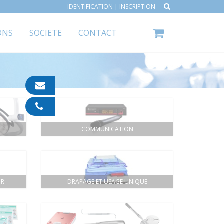
IDENTIFICATION
|
INSCRIPTION
ONS
SOCIETE
CONTACT
contact@ipp-
pharma.com
04
91
05
COMMUNICATION
05
55
UR
DRAPAGE ET USAGE UNIQUE