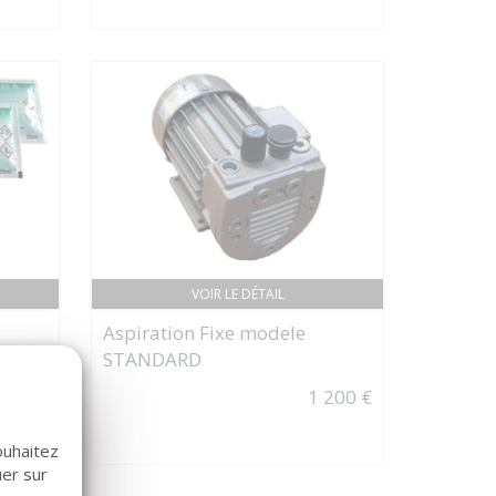
VOIR LE DÉTAIL
Aspiration Fixe modele
STANDARD
s de
1 200 €
55 €
ouhaitez
uer sur