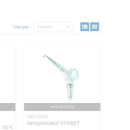
Trier par :
Position
VOIR LE DÉTAIL
MECTRON
Aeropolisseur STARJET
50 €