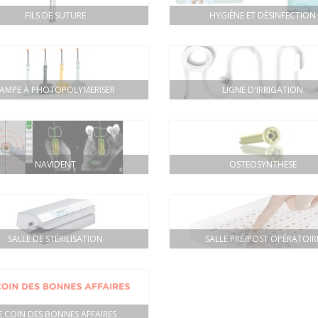
FILS DE SUTURE
HYGIÈNE ET DÉSINFECTION
LAMPE À PHOTOPOLYMERISER
LIGNE D'IRRIGATION
NAVIDENT
OSTEOSYNTHESE
SALLE DE STÉRILISATION
SALLE PRÉ/POST OPÉRATOIR
E COIN DES BONNES AFFAIRES