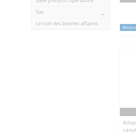
Salle pré/post opératoire
Sas
Le coin des bonnes affaires
864 pro
Adap
canul