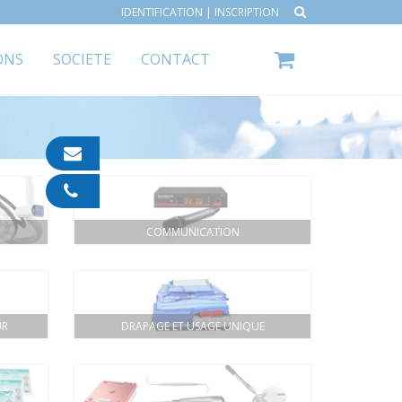
IDENTIFICATION
|
INSCRIPTION
ONS
SOCIETE
CONTACT
contact@ipp-
pharma.com
04
91
05
COMMUNICATION
05
55
UR
DRAPAGE ET USAGE UNIQUE