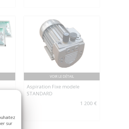
VOIR LE DÉTAIL
Aspiration Fixe modele
STANDARD
s de
1 200 €
55 €
ouhaitez
uer sur