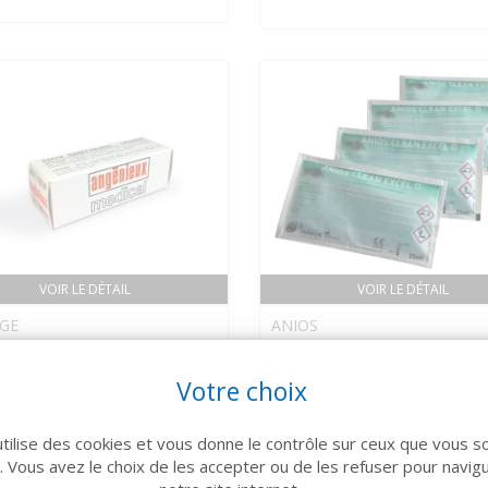
VOIR LE DÉTAIL
VOIR LE DÉTAIL
GE
ANIOS
ule pour AXCEL (x5)
ANIOS CLEAN EXCEL D
Décontamination Dosette
Votre choix
378 €
25 ml x 50
utilise des cookies et vous donne le contrôle sur ceux que vous s
r. Vous avez le choix de les accepter ou de les refuser pour navig