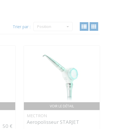
Trier par :
Position
VOIR LE DÉTAIL
MECTRON
Aeropolisseur STARJET
50 €