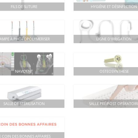
FILS DE SUTURE
HYGIÈNE ET DÉSINFECTION
LAMPE À PHOTOPOLYMERISER
LIGNE D'IRRIGATION
NAVIDENT
OSTEOSYNTHESE
SALLE DE STÉRILISATION
SALLE PRÉ/POST OPÉRATOIR
E COIN DES BONNES AFFAIRES