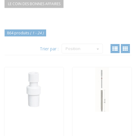
LE COIN DES BONNES AFFAIRES
864 produits
( 1 - 24 )
Trier par :
Position