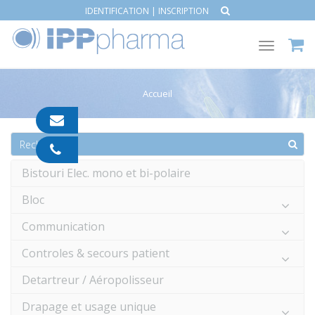
IDENTIFICATION
|
INSCRIPTION
Toggle
navigat
Accueil
contact@ipp-
pharma.com
04
91
Bistouri Elec. mono et bi-polaire
05
05
Bloc
55
Communication
Controles & secours patient
Detartreur / Aéropolisseur
Drapage et usage unique