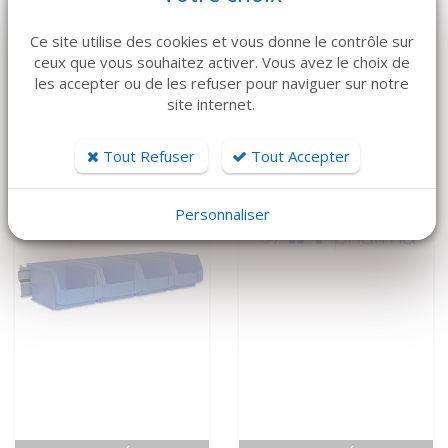
VOIR LE DÉTAIL
VOIR LE DÉTAIL
Ce site utilise des cookies et vous donne le contrôle sur
ATMOS
MEDAP
ceux que vous souhaitez activer. Vous avez le choix de
Aspiration mobile
Aspiration mobile
les accepter ou de les refuser pour naviguer sur notre
C451 ATMOS
Twista 1070
site internet.
4 500 €
5 650 €
Tout Refuser
Tout Accepter
Personnaliser