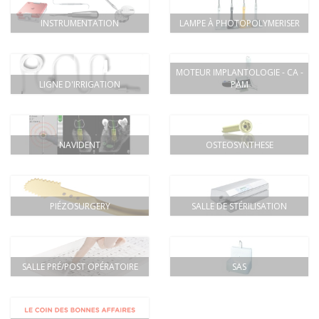
INSTRUMENTATION
LAMPE À PHOTOPOLYMERISER
MOTEUR IMPLANTOLOGIE - CA -
LIGNE D'IRRIGATION
PAM
NAVIDENT
OSTEOSYNTHESE
PIÉZOSURGERY
SALLE DE STÉRILISATION
SALLE PRÉ/POST OPÉRATOIRE
SAS