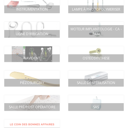
INSTRUMENTATION
LAMPE À PHOTOPOLYMERISER
MOTEUR IMPLANTOLOGIE - CA -
LIGNE D'IRRIGATION
PAM
NAVIDENT
OSTEOSYNTHESE
PIÉZOSURGERY
SALLE DE STÉRILISATION
SALLE PRÉ/POST OPÉRATOIRE
SAS