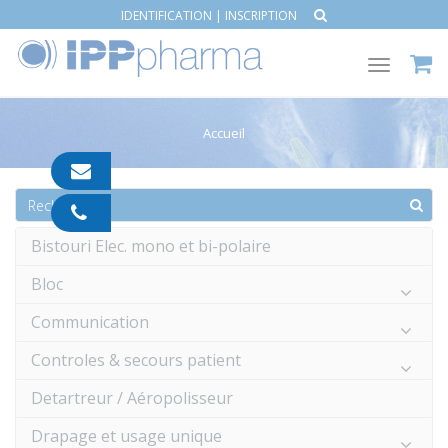
IDENTIFICATION
|
INSCRIPTION
Toggle
navigat
Accueil
contact@ipp-
pharma.com
04
91
Bistouri Elec. mono et bi-polaire
05
05
Bloc
55
Communication
Controles & secours patient
Detartreur / Aéropolisseur
Drapage et usage unique