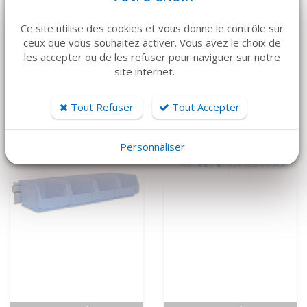
VOIR LE DÉTAIL
VOIR LE DÉTAIL
Ce site utilise des cookies et vous donne le contrôle sur
ATMOS
MEDAP
ceux que vous souhaitez activer. Vous avez le choix de
Aspiration mobile
Aspiration mobile
les accepter ou de les refuser pour naviguer sur notre
C451 ATMOS
Twista 1070
site internet.
4 500 €
5 650 €
Tout Refuser
Tout Accepter
Personnaliser