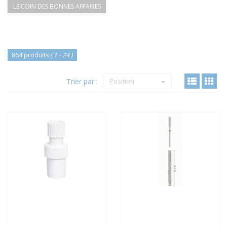
LE COIN DES BONNES AFFAIRES
864 produits
( 1 - 24 )
Trier par :
Position