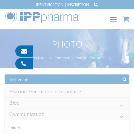
IDENTIFICATION
|
INSCRIPTION
Toggle
navigat
PHOTO
contact@ipp-
pharma.com
Accueil
Communication
Photo
04
91
05
05
55
Bistouri Elec. mono et bi-polaire
Bloc
Communication
Vidéo