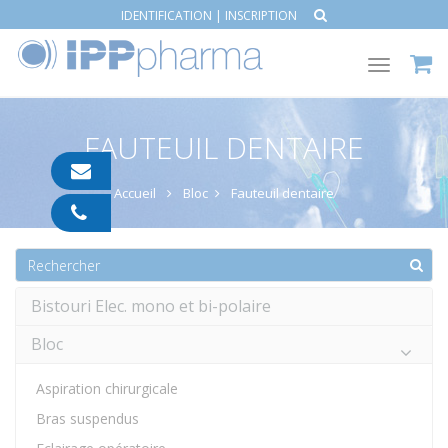
IDENTIFICATION
|
INSCRIPTION
Toggle
navigat
FAUTEUIL DENTAIRE
contact@ipp-
pharma.com
Accueil
Bloc
Fauteuil dentaire
04
91
05
05
55
Bistouri Elec. mono et bi-polaire
Bloc
Aspiration chirurgicale
Bras suspendus