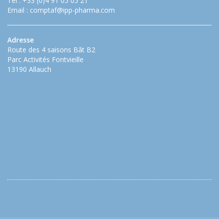
Tel : +33 (0)4 91 05 05 21
Email :
comptaf@ipp-pharma.com
Adresse
Route des 4 saisons Bât B2
Parc Activités Fontvieille
13190 Allauch