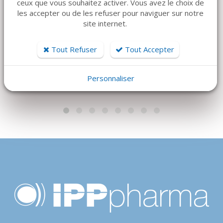
ceux que vous souhaitez activer. Vous avez le choix de
B-BRAUN
MELAG
les accepter ou de les refuser pour naviguer sur notre
NOVOSYN - QUICK 3-
VACUKLAV 24B+
site internet.
0 3/8C 19MM
Prix sur devis
Triangulaire - 70CM
Tout Refuser
Tout Accepter
250 €
Personnaliser