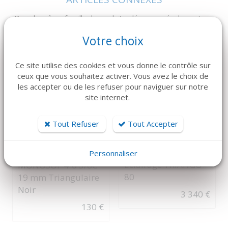
Dans la même famille de produits, découvrez également ces
produits plébiscités par nos clients
Votre choix
Ce site utilise des cookies et vous donne le contrôle sur
ceux que vous souhaitez activer. Vous avez le choix de
les accepter ou de les refuser pour naviguer sur notre
site internet.
Tout Refuser
Tout Accepter
DÉTAILS
DÉTAILS
Personnaliser
WALDMANN
MEDTRONIC
Eclairage TRIANGO
MONOSOF 4-0 3/8C
80
19 mm Triangulaire
Noir
3 340 €
130 €