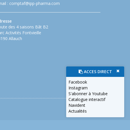
ail :
comptaf@ipp-pharma.com
dresse
ute des 4 saisons Bât B2
rc Activités Fontvieille
190 Allauch
ACCES DIRECT
Facebook
Instagram
S'abonner à Youtube
Catalogue interactif
Navident
Actualités