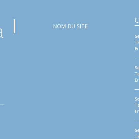
C
NOM DU SITE
S
Te
Em
S
Te
Em
Se
Te
Em
S
Te