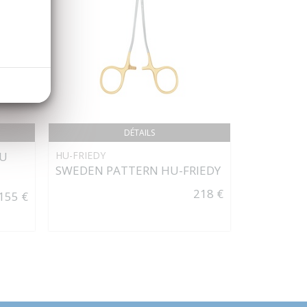
DÉTAILS
EU
HU-FRIEDY
B-BRAUN
SWEDEN PATTERN HU-FRIEDY
ELASYN P
ronde poin
218 €
155 €
75CM