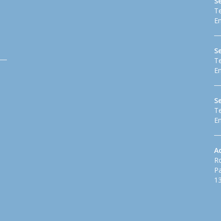
S
Te
Em
Se
Te
Em
S
Te
Em
A
Ro
Pa
13