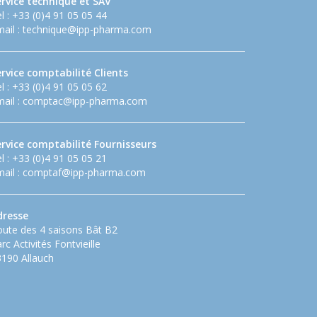
ervice technique et SAV
l : +33 (0)4 91 05 05 44
ail :
technique@ipp-pharma.com
rvice comptabilité Clients
l : +33 (0)4 91 05 05 62
ail :
comptac@ipp-pharma.com
ervice comptabilité Fournisseurs
l : +33 (0)4 91 05 05 21
ail :
comptaf@ipp-pharma.com
dresse
ute des 4 saisons Bât B2
rc Activités Fontvieille
190 Allauch