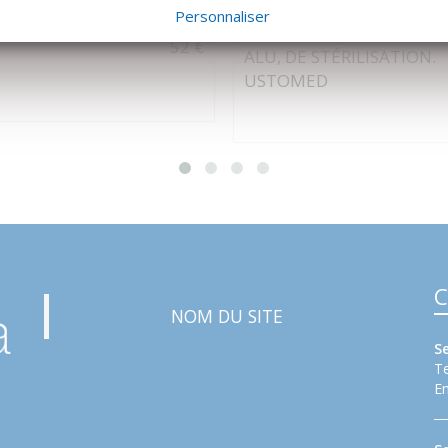
 RÉSORBABLE 3MM X 2
USTOMED
Personnaliser
SCELLÉS POUR CONTAIN
52 €
ALU, DE STÉRILISATION.
USTOMED
C
NOM DU SITE
S
Te
Em