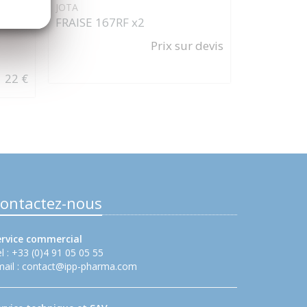
JOTA
JOTA
ER
FRAISE 167RF x2
FRAISE 18
Prix sur devis
22 €
ontactez-nous
ervice commercial
l : +33 (0)4 91 05 05 55
ail :
contact@ipp-pharma.com