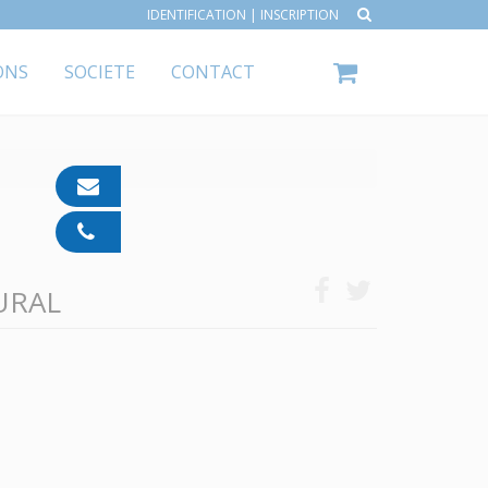
IDENTIFICATION
|
INSCRIPTION
ONS
SOCIETE
CONTACT
contact@ipp-
pharma.com
04
91
05
URAL
05
55