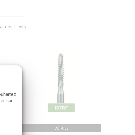
r nos clients
ouhaitez
uer sur
DÉTAILS