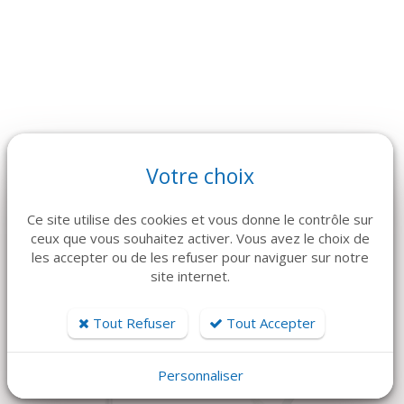
Votre choix
ARTICLES CONNEXES
Ce site utilise des cookies et vous donne le contrôle sur
Dans la même famille de produits, découvrez également ces
ceux que vous souhaitez activer. Vous avez le choix de
produits plébiscités par nos clients
les accepter ou de les refuser pour naviguer sur notre
site internet.
Tout Refuser
Tout Accepter
Personnaliser