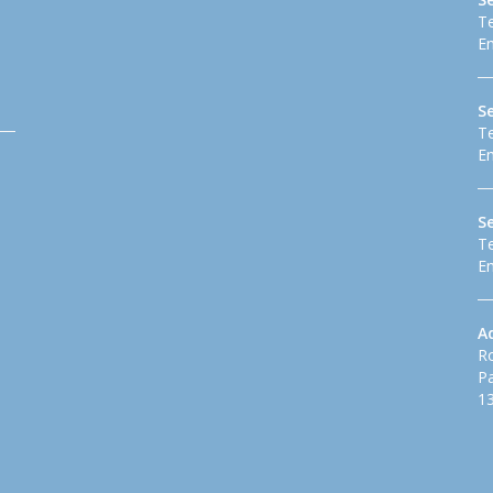
Te
Em
Se
Te
Em
S
Te
Em
A
Ro
Pa
13