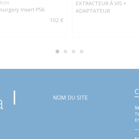
RON
EXTRACTEUR À VIS +
surgery Insert PS6
ADAPTATEUR
102 €
C
NOM DU SITE
S
Te
Em
S