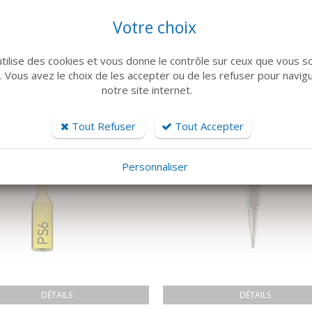
Votre choix
ARTICLES CONNEXES
 famille de produits, découvrez également ces produits plébiscités pa
utilise des cookies et vous donne le contrôle sur ceux que vous s
r. Vous avez le choix de les accepter ou de les refuser pour navig
notre site internet.
Tout Refuser
Tout Accepter
Personnaliser
DÉTAILS
DÉTAILS