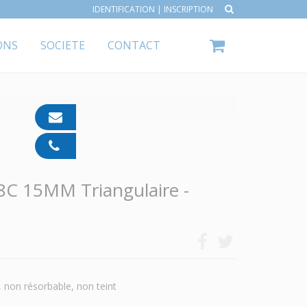
IDENTIFICATION
|
INSCRIPTION
ONS
SOCIETE
CONTACT
contact@ipp-
pharma.com
04
91
05
8C 15MM Triangulaire -
05
55
 non résorbable, non teint