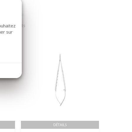
r nos clients
ouhaitez
uer sur
DÉTAILS