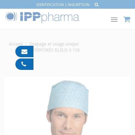
IDENTIFICATION
|
INSCRIPTION
Toggle
navigat
Accueil
Drapage et usage unique
CALOTS PERFORÉS BLEUS X 150
contact@ipp-
pharma.com
04
91
05
05
55