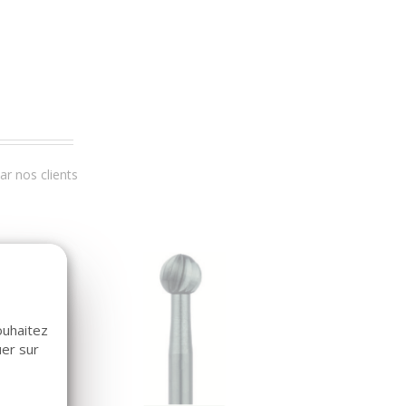
r nos clients
ouhaitez
uer sur