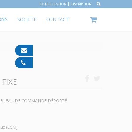
IDENTIFICATION
|
INSCRIPTION
ONS
SOCIETE
CONTACT
contact@ipp-
pharma.com
04
91
05
 FIXE
05
55
TABLEAU DE COMMANDE DÉPORTÉ
lux (ECM)