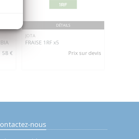
DÉTAILS
JOTA
MECTRON
BIA
FRAISE 1RF x5
PiezoDRIL
(ref. 0480
58 €
Prix sur devis
ontactez-nous