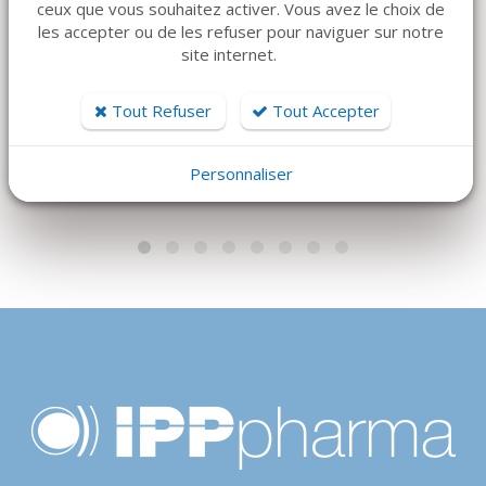
ceux que vous souhaitez activer. Vous avez le choix de
ADF 2020
AVEC ROULEAUX
les accepter ou de les refuser pour naviguer sur notre
POUR MELAseal 300
site internet.
1 490 €
Prix sur devis
Tout Refuser
Tout Accepter
Personnaliser