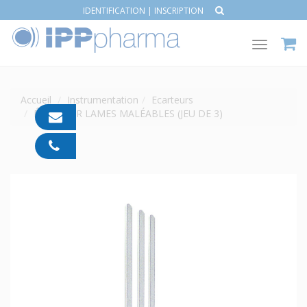
IDENTIFICATION
|
INSCRIPTION
Toggle
navigat
Accueil
Instrumentation
Ecarteurs
ÉCARTEUR LAMES MALÉABLES (JEU DE 3)
contact@ipp-
pharma.com
04
91
05
05
55