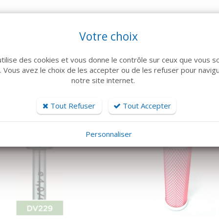
Votre choix
ARTICLES CONNEXES
utilise des cookies et vous donne le contrôle sur ceux que vous s
r. Vous avez le choix de les accepter ou de les refuser pour navig
 famille de produits, découvrez également ces produits plébiscités pa
notre site internet.
Tout Refuser
Tout Accepter
Personnaliser