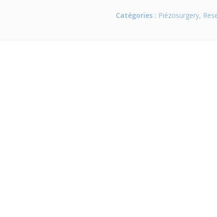
Catégories :
Piézosurgery
,
Rese