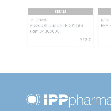
DÉTAILS
MECTRON
JOTA
PiezoDRILL insert PD0118B
FRAI
(Ref. 04800006)
312 €