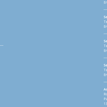
Em
S
Te
Em
Se
Te
Em
S
Te
Em
A
Ro
Pa
13