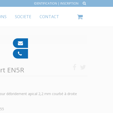
IDENTIFICATION
|
INSCRIPTION
ONS
SOCIETE
CONTACT
contact@ipp-
pharma.com
04
91
05
ert EN5R
05
55
our débridement apical 2,2 mm courbé à droite
 55