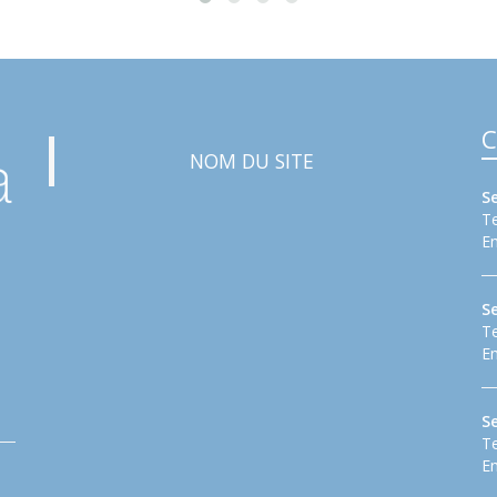
C
NOM DU SITE
S
Te
Em
S
Te
Em
Se
Te
Em