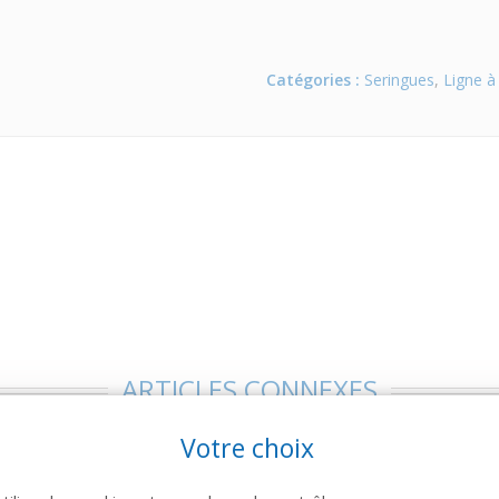
Catégories :
Seringues
,
Ligne à
ARTICLES CONNEXES
 famille de produits, découvrez également ces produits plébiscités pa
Votre choix