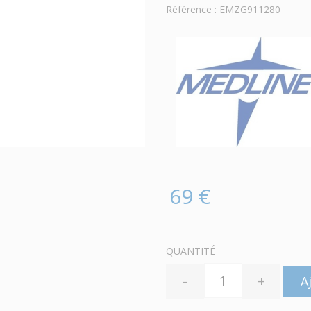
Référence : EMZG911280
69 €
QUANTITÉ
-
+
A