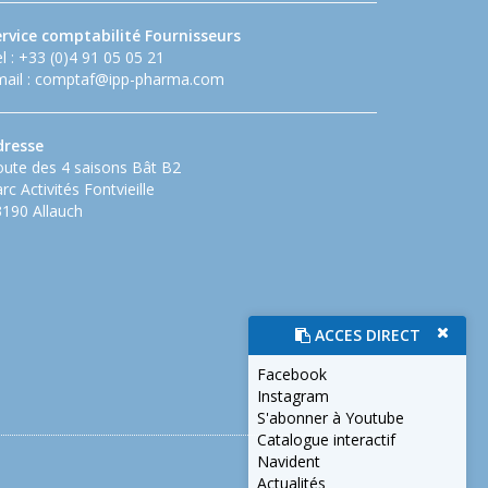
ervice comptabilité Fournisseurs
l : +33 (0)4 91 05 05 21
ail :
comptaf@ipp-pharma.com
dresse
ute des 4 saisons Bât B2
rc Activités Fontvieille
190 Allauch
ACCES DIRECT
Facebook
Instagram
S'abonner à Youtube
Catalogue interactif
Navident
Actualités