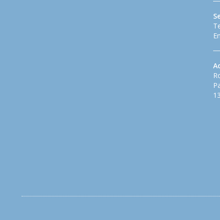
S
Te
Em
A
Ro
Pa
13