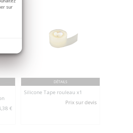
ouhaitez
uer sur
DÉTAILS
Silicone Tape rouleau x1
JOTA
on
FRAISE - 
Prix sur devis
LONG x1
,38 €