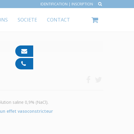
IDENTIFICATION
|
INSCRIPTION
ONS
SOCIETE
CONTACT
contact@ipp-
pharma.com
04
91
05
05
55
lution saline 0,9% (NaCl).
un effet vasoconstricteur