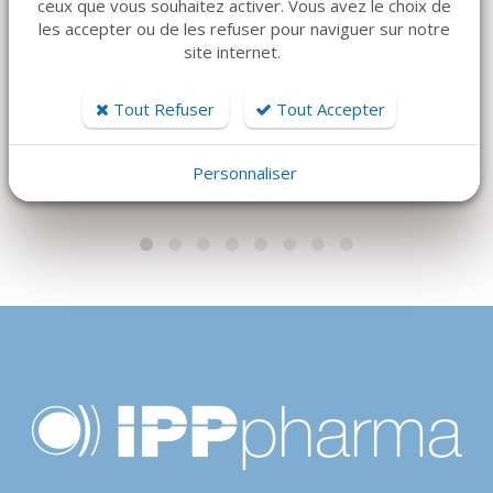
ceux que vous souhaitez activer. Vous avez le choix de
DÉTAILS
DÉTAILS
les accepter ou de les refuser pour naviguer sur notre
Visseuse prothétique
B-BRAUN
site internet.
NOVOSYN - QUICK 4-
universelle
0 3/8C 13MM Ronde
1 796 €
Tout Refuser
Tout Accepter
- 70CM
250 €
Personnaliser