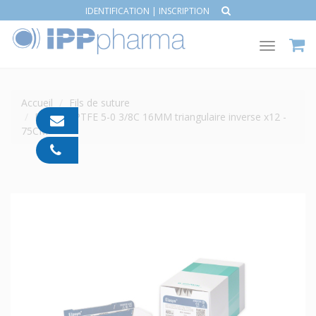
IDENTIFICATION
|
INSCRIPTION
Toggle
navigat
Accueil
Fils de suture
ELASYN PTFE 5-0 3/8C 16MM triangulaire inverse x12 -
contact@ipp-
75CM
pharma.com
04
91
05
05
55