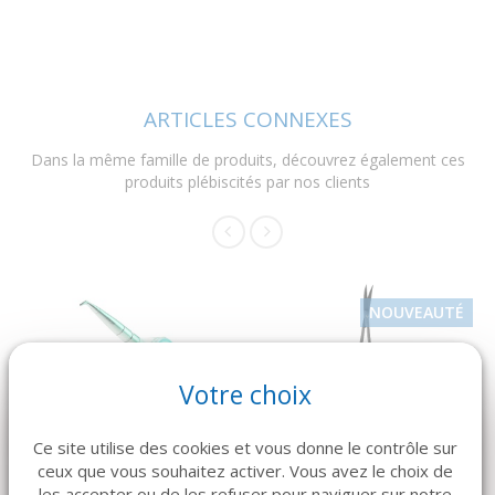
ARTICLES CONNEXES
Dans la même famille de produits, découvrez également ces
produits plébiscités par nos clients
NOUVEAUTÉ
Votre choix
DÉTAILS
DÉTAILS
Ce site utilise des cookies et vous donne le contrôle sur
MECTRON
USTOMED
ceux que vous souhaitez activer. Vous avez le choix de
Aeropolisseur
CISEAUX LAGRANGE
les accepter ou de les refuser pour naviguer sur notre