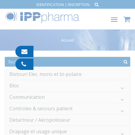
IDENTIFICATION
|
INSCRIPTION
Toggle
navigat
Accueil
contact@ipp-
pharma.com
04
91
Bistouri Elec. mono et bi-polaire
05
05
Bloc
55
Communication
Controles & secours patient
Detartreur / Aéropolisseur
Drapage et usage unique