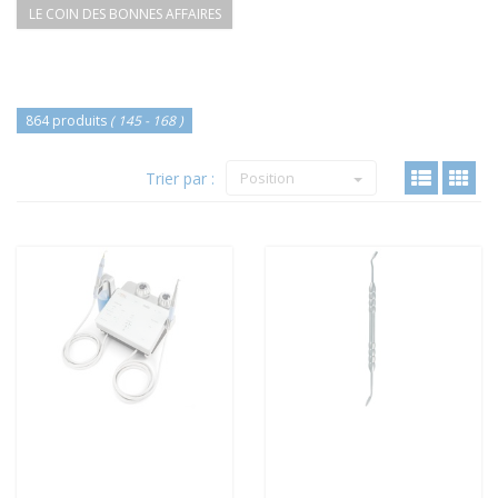
LE COIN DES BONNES AFFAIRES
864 produits
( 145 - 168 )
Trier par :
Position