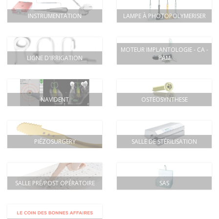
INSTRUMENTATION
LAMPE À PHOTOPOLYMERISER
MOTEUR IMPLANTOLOGIE - CA -
LIGNE D'IRRIGATION
PAM
NAVIDENT
OSTEOSYNTHESE
PIÉZOSURGERY
SALLE DE STÉRILISATION
SALLE PRÉ/POST OPÉRATOIRE
SAS