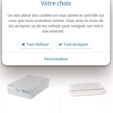
Votre choix
VOIR LE DÉTAIL
VOIR LE DÉTAIL
Ce site utilise des cookies et vous donne le contrôle sur
KOHLER
USTOMED
ceux que vous souhaitez activer. Vous avez le choix de
COMPAS DE
CONTAINER ALU, DE
les accepter ou de les refuser pour naviguer sur notre
POSITION CASTRO
STÉRILISATION.
site internet.
COURBE
FILTRE PERMANENT
PASTEUR USTOMED
293 €
Tout Refuser
Tout Accepter
450 €
Personnaliser