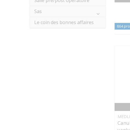
Salle pré/post opératoire
Sas
Le coin des bonnes affaires
864 pro
MEDL
Canul
yank