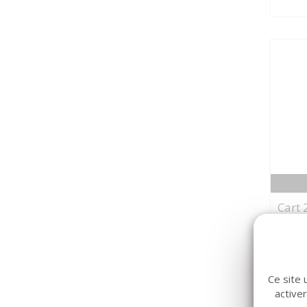
Cart 
Ce site 
active