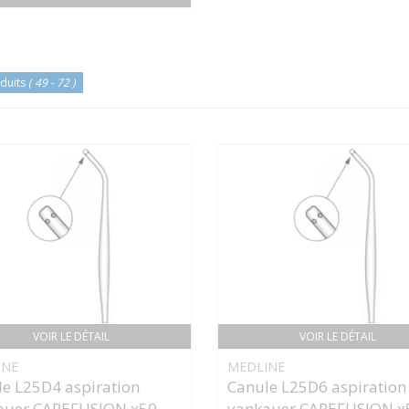
duits
( 49 - 72 )
VOIR LE DÉTAIL
VOIR LE DÉTAIL
INE
MEDLINE
e L25D4 aspiration
Canule L25D6 aspiration
auer CAREFUSION x50
yankauer CAREFUSION x