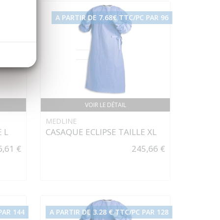
PAR 112
A PARTIR DE 7.68€ TTC/PC PAR 96
VOIR LE DÉTAIL
MEDLINE
 L
CASAQUE ECLIPSE TAILLE XL
6,61 €
245,66 €
PAR 144
A PARTIR DE 3.28 € TTC/PC PAR 128