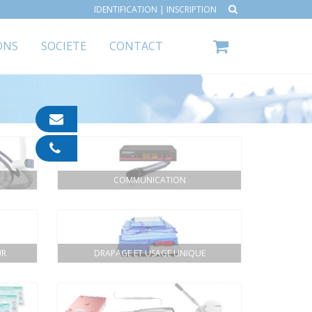
IDENTIFICATION
|
INSCRIPTION
ONS
SOCIETE
CONTACT
contact@ipp-
pharma.com
04
91
05
COMMUNICATION
05
55
UR
DRAPAGE ET USAGE UNIQUE