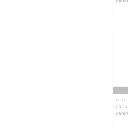
MEDT
Canul
yanka