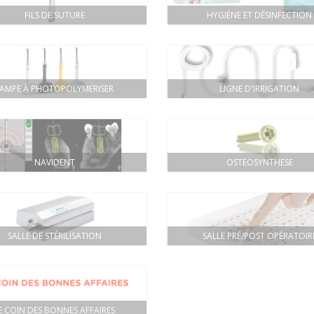
FILS DE SUTURE
HYGIÈNE ET DÉSINFECTION
LAMPE À PHOTOPOLYMERISER
LIGNE D'IRRIGATION
NAVIDENT
OSTEOSYNTHESE
SALLE DE STÉRILISATION
SALLE PRÉ/POST OPÉRATOIR
E COIN DES BONNES AFFAIRES