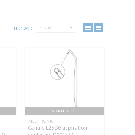
Trier par :
Position
VOIR LE DÉTAIL
MEDTRONIC
Canule L25D6 aspiration
50
yankauer TYCO x50