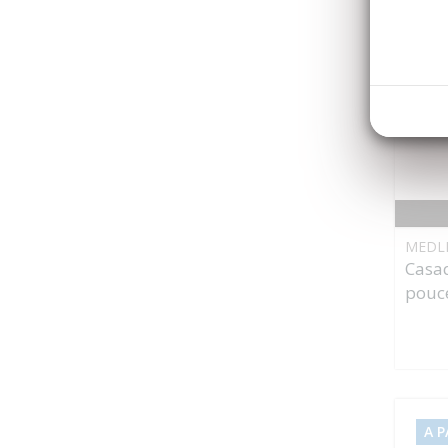
A P
MEDL
Casaq
pouce
A P