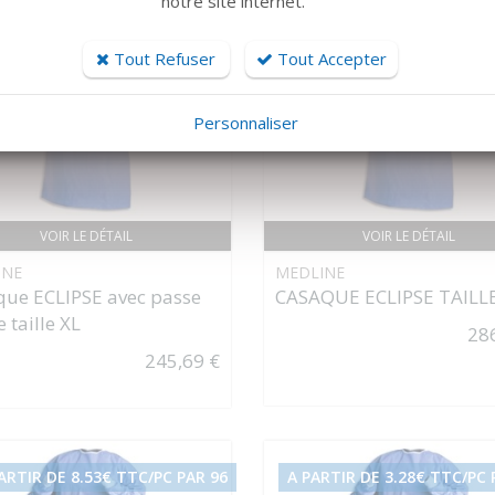
notre site internet.
ARTIR DE 7.68 € TTC/PC PAR 96
A PARTIR DE 7.68€ TTC/PC 
Tout Refuser
Tout Accepter
Personnaliser
VOIR LE DÉTAIL
VOIR LE DÉTAIL
INE
MEDLINE
ue ECLIPSE avec passe
CASAQUE ECLIPSE TAILLE
 taille XL
28
245,69 €
ARTIR DE 8.53€ TTC/PC PAR 96
A PARTIR DE 3.28€ TTC/PC 