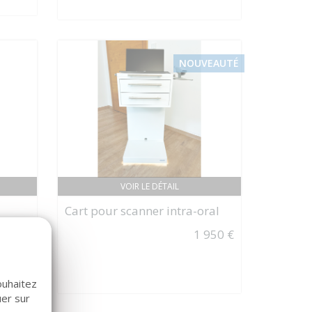
NOUVEAUTÉ
VOIR LE DÉTAIL
Cart pour scanner intra-oral
980 €
1 950 €
ouhaitez
uer sur