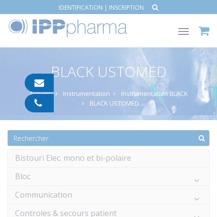
IDENTIFICATION
|
INSCRIPTION
Toggle
navigat
BLACK USTOMED
contact@ipp-
pharma.com
Accueil
Instrumentation
Instrumentation BLACK
04
BLACK USTOMED
91
05
05
55
Bistouri Elec. mono et bi-polaire
Bloc
Communication
Controles & secours patient