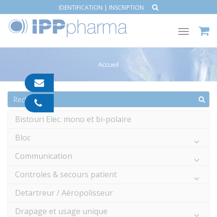
IDENTIFICATION
|
INSCRIPTION
Toggle
navigat
Accueil
contact@ipp-
pharma.com
04
91
Bistouri Elec. mono et bi-polaire
05
05
Bloc
55
Communication
Controles & secours patient
Detartreur / Aéropolisseur
Drapage et usage unique