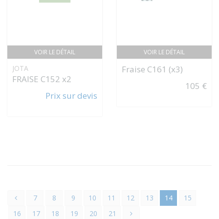
VOIR LE DÉTAIL
VOIR LE DÉTAIL
JOTA
Fraise C161 (x3)
FRAISE C152 x2
105 €
Prix sur devis
7
8
9
10
11
12
13
14
15
16
17
18
19
20
21