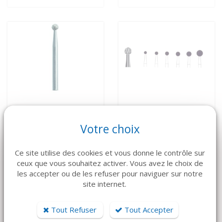
Votre choix
VOIR LE DÉTAIL
VOIR LE DÉTAIL
Ce site utilise des cookies et vous donne le contrôle sur
Fraise Boule (x3) -
fraise Boule (x3) -
ceux que vous souhaitez activer. Vous avez le choix de
diamantées pour
Tungstene pour CA
les accepter ou de les refuser pour naviguer sur notre
site internet.
PAM
30 €
24 €
Tout Refuser
Tout Accepter