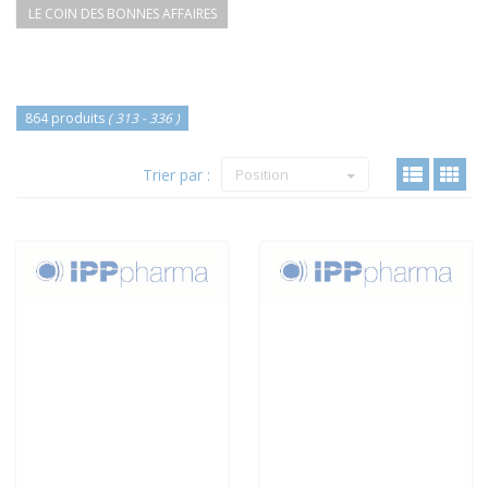
LE COIN DES BONNES AFFAIRES
864 produits
( 313 - 336 )
Trier par :
Position