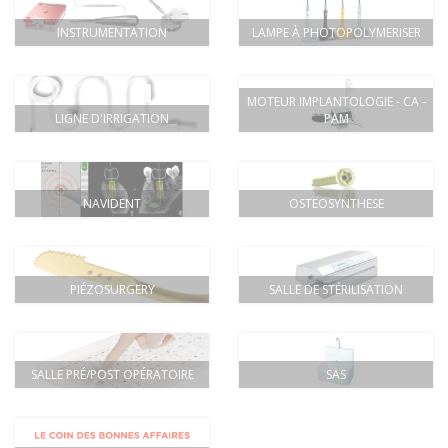
INSTRUMENTATION
LAMPE À PHOTOPOLYMERISER
MOTEUR IMPLANTOLOGIE - CA -
LIGNE D'IRRIGATION
PAM
NAVIDENT
OSTEOSYNTHESE
PIÉZOSURGERY
SALLE DE STÉRILISATION
SALLE PRÉ/POST OPÉRATOIRE
SAS